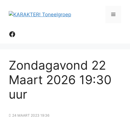
Ga
naar
Menu
de
inhoud
Facebook
Zondagavond 22
Maart 2026 19:30
uur
24 MAART 2023 19:36